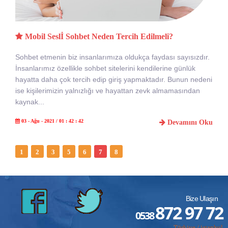
Mobil Seslİ Sohbet Neden Tercih Edilmeli?
Sohbet etmenin biz insanlarımıza oldukça faydası sayısızdır.
İnsanlarımız özellikle sohbet sitelerini kendilerine günlük
hayatta daha çok tercih edip giriş yapmaktadır. Bunun nedeni
ise kişilerimizin yalnızlığı ve hayattan zevk almamasından
kaynak...
03 - Ağu - 2021 / 01 : 42 : 42
Devamını Oku
1
2
3
5
6
7
8
Bize Ulaşın
872 97 72
0538
Türkiye / istanbul