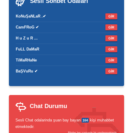
Sesli Sohbet
Odaları
KoNuŞaNLaR .✔
GİR
CamFRoG ✔
GİR
H u Z u R ...
GİR
FuLL DaMaR
GİR
TiMaRHaNe
GİR
BaŞVuRu ✔
GİR
Chat Durumu
Sesli Chat odalarinda şuan bay bayan
kişi muhabbet
164
etmektedir.
Bilgiler her saniyede bir yenilenmektedir.