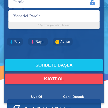
* Şifreniz yoksa boş bırakın
Bay
Bayan
Avatar
KAYIT OL
Üye Ol
Canlı Destek