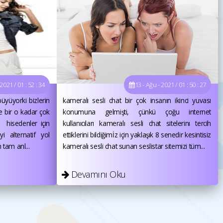
2021 / 01 : 52 : 34
13 - Ağu - 2021 / 01 : 50 : 27
büyüyorki bizlerin
kameralı sesli chat bir çok insanın ikinci yuvası
e bir o kadar çok
konumuna gelmişti, çünkü çoğu internet
z hisedenler için
kullanıcıları kameralı sesli chat sitelerinı tercih
yi alternatif yol
ettiklerini bildiğimİz için yaklaşık 8 senedir kesintisiz
 tam anl...
kameralı sesli chat sunan seslistar sitemizi tüm...
Devamını Oku