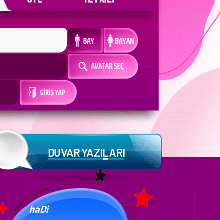
DUVAR YAZILARI
OpTiMuS