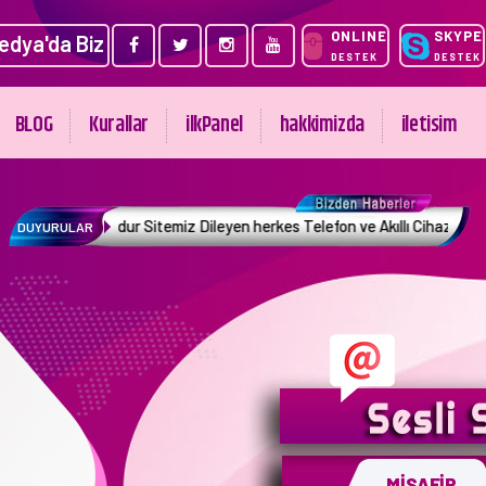
ONLINE
SKYPE
edya'da Biz
DESTEK
DESTEK
BLOG
Kurallar
ilkPanel
hakkimizda
iletisim
miz Dileyen herkes Telefon ve Akıllı Cihazlardan sitemize giriş etmek M
DUYURULAR
MİSAFİR