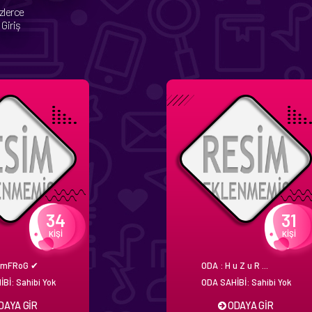
zlerce
Giriş
34
31
KİŞİ
KİŞİ
amFRoG ✔
ODA : H u Z u R ...
Bİ: Sahibi Yok
ODA SAHİBİ: Sahibi Yok
DAYA GİR
ODAYA GİR