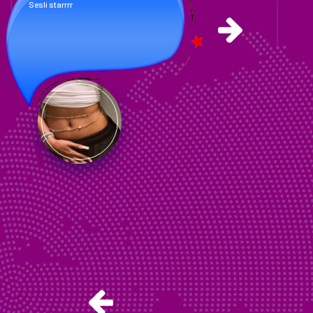
"Giyinmiş bir hayal gibiyim… Sana
yazdıkça soyunurum, satır satır." -
OpTiMuS
MAGNUM
uMuDuMuZuN Bittigi Yerde. İnaDımız
BaşLar..