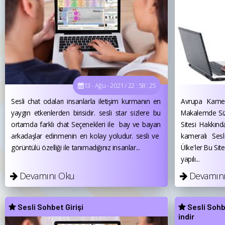
13 - Ağu - 2021 / 22 : 58 : 25
Sesli chat odaları insanlarla iletişim kurmanın en
Avrupa Kamer
yaygın etkenlerden birisidir. sesli star sizlere bu
Makalemde Siz
ortamda farklı chat Seçenekleri ile bay ve bayan
Sitesi Hakkın
arkadaşlar edinmenin en kolay yoludur. sesli ve
kameralı Ses
görüntülü özelliği ile tanımadığınız insanlar...
Ülke'ler Bu Sit
yapılı...
Devamını Oku
Devamın
Sesli Sohbet Girişi
Sesli Sohb
indir