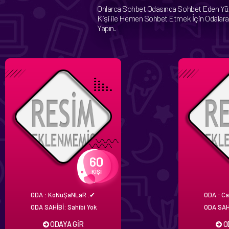
Onlarca Sohbet Odasında Sohbet Eden Yü
Kişi ile Hemen Sohbet Etmek İçin Odalara 
Yapın.
60
KİŞİ
ODA : KoNuŞaNLaR .✔
ODA : C
ODA SAHİBİ: Sahibi Yok
ODA SAHİ
ODAYA GİR
O