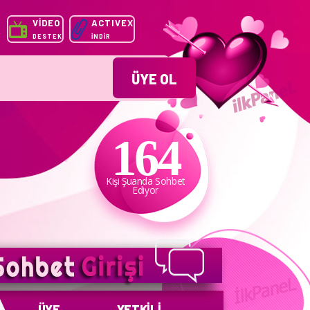
VİDEO
ACTIVEX
DESTEK
İNDİR
ÜYE OL
164
ünkündür.
Kişi Şuanda Sohbet
Ediyor
ÜYE
YETKİLİ