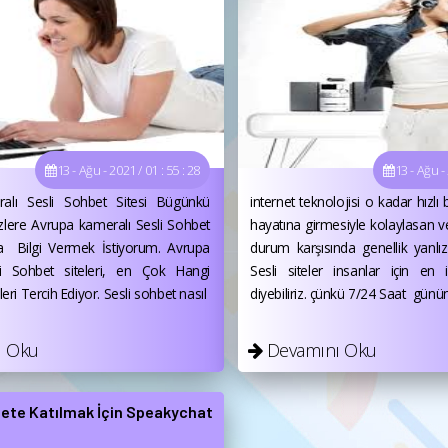
13 - Ağu - 2021 / 01 : 55 : 28
13 - Ağu - 
alı Sesli Sohbet Sitesi Bügünkü
internet teknolojisi o kadar hızlı 
lere Avrupa kameralı Sesli Sohbet
hayatına girmesiyle kolaylasan v
da Bilgi Vermek İstiyorum. Avrupa
durum karşısında genellik yanlı
li Sohbet siteleri, en Çok Hangi
Sesli siteler insanlar için en i
eleri Tercih Ediyor. Sesli sohbet nasıl
diyebiliriz. çünkü 7/24 Saat günün
ı Oku
Devamını Oku
ete Katılmak İçin Speakychat