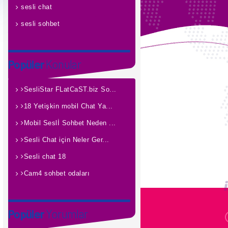
sesli chat
sesli sohbet
Popüler
Konular
SesliStar FLatCaST.biz So...
18 Yetişkin mobil Chat Ya...
Mobil Seslİ Sohbet Neden ...
Sesli Chat için Neler Ger...
Sesli chat 18
Cam4 sohbet odaları
Popüler
Yorumlar