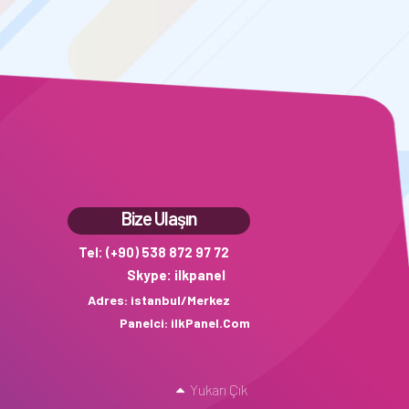
Bize Ulaşın
Tel: (+90) 538 872 97 72
Skype: ilkpanel
Adres: istanbul/Merkez
Panelci: ilkPanel.Com
Yukarı Çık