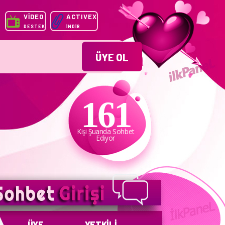
VİDEO
ACTIVEX
DESTEK
İNDİR
ÜYE OL
161
Kişi Şuanda Sohbet
Ediyor
ÜYE
YETKİLİ