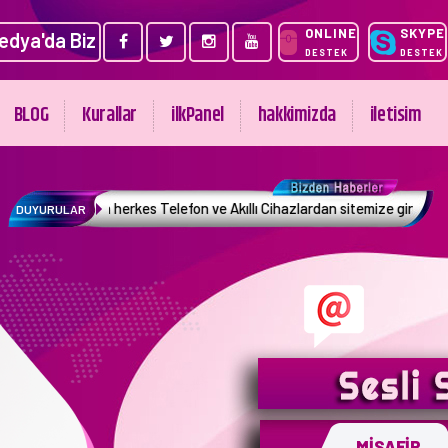
ONLINE
SKYPE
edya'da Biz
DESTEK
DESTEK
BLOG
Kurallar
ilkPanel
hakkimizda
iletisim
n herkes Telefon ve Akıllı Cihazlardan sitemize giriş etmek Münkündür.
DUYURULAR
MİSAFİR